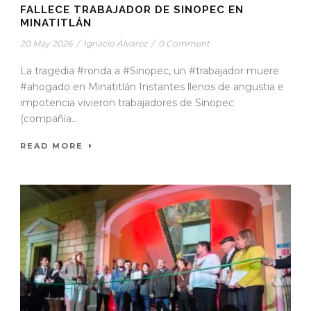
FALLECE TRABAJADOR DE SINOPEC EN
MINATITLÁN
20 May 2026
/
Ignacio Álvarez
/
0 Comment
La tragedia #ronda a #Sinopec, un #trabajador muere
#ahogado en Minatitlán Instantes llenos de angustia e
impotencia vivieron trabajadores de Sinopec
(compañía...
READ MORE