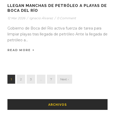
LLEGAN MANCHAS DE PETRÓLEO A PLAYAS DE
BOCA DEL RÍO
12 Mar 2026
/
Ignacio Álvarez
/
0 Comment
Gobierno de Boca del Río activa fuerza de tarea para
limpiar playas tras llegada de petróleo Ante la llegada de
petróleo a...
READ MORE
1
2
3
…
7
Next ›
ARCHIVOS