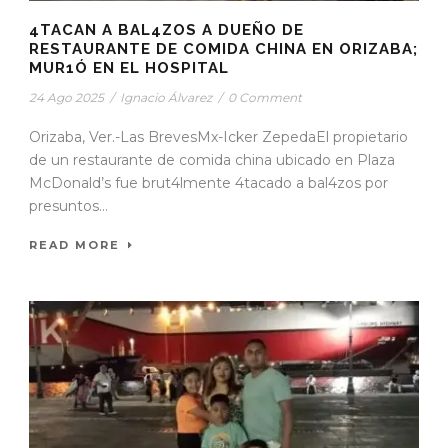
4TACAN A BAL4ZOS A DUEÑO DE
RESTAURANTE DE COMIDA CHINA EN ORIZABA;
MUR1Ó EN EL HOSPITAL
24 Ago 2025
/
Ignacio Álvarez
/
0 Comment
Orizaba, Ver.-Las BrevesMx-Icker ZepedaEl propietario
de un restaurante de comida china ubicado en Plaza
McDonald’s fue brut4lmente 4tacado a bal4zos por
presuntos...
READ MORE