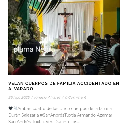
VELAN CUERPOS DE FAMILIA ACCIDENTADO EN
ALVARADO
26 Ago 2025
/
Ignacio Álvarez
/
0 Comment
Arriban cuatro de los cinco cuerpos de la familia
Durán Salazar a #SanAndrésTuxtla Armando Azamar |
San Andrés Tuxtla, Ver. Durante los...