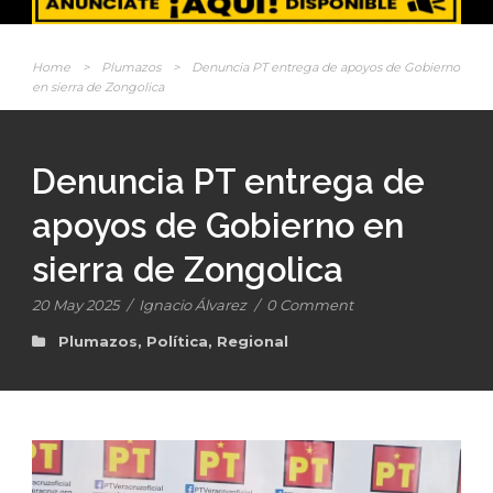
Home
>
Plumazos
>
Denuncia PT entrega de apoyos de Gobierno
en sierra de Zongolica
Denuncia PT entrega de
apoyos de Gobierno en
sierra de Zongolica
20 May 2025
/
Ignacio Álvarez
/
0 Comment
Plumazos
,
Política
,
Regional