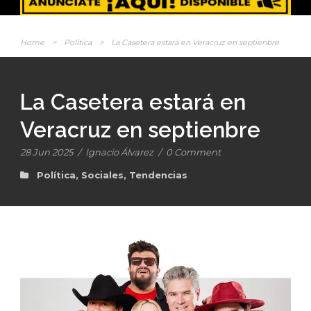
Home
>
Política
>
La Casetera estará en Veracruz en septienbre
La Casetera estará en
Veracruz en septienbre
28 Jun 2025
/
Ignacio Álvarez
/
0 Comment
Política
,
Sociales
,
Tendencias