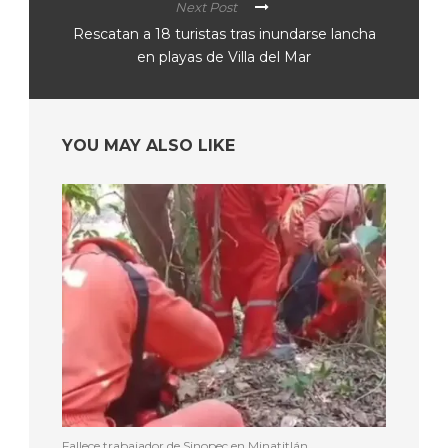
Next Post
Rescatan a 18 turistas tras inundarse lancha
en playas de Villa del Mar
YOU MAY ALSO LIKE
Fallece trabajador de Sinopec en Minatitlán