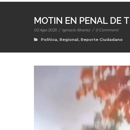
MOTIN EN PENAL DE 
02 Ago 2025
/
Ignacio Álvarez
/
0 Comment
Política
,
Regional
,
Reporte Ciudadano