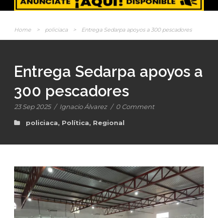
Home
>
policiaca
>
Entrega Sedarpa apoyos a 300 pescadores
Entrega Sedarpa apoyos a
300 pescadores
23 Sep 2025
/
Ignacio Álvarez
/
0 Comment
policiaca
,
Política
,
Regional