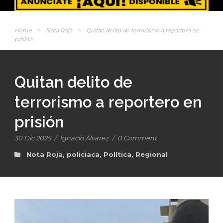
Home
>
Nota Roja
>
Quitan delito de terrorismo a reportero en
prisión
Quitan delito de
terrorismo a reportero en
prisión
30 Dic 2025
/
Ignacio Álvarez
/
0 Comment
Nota Roja
,
policiaca
,
Política
,
Regional