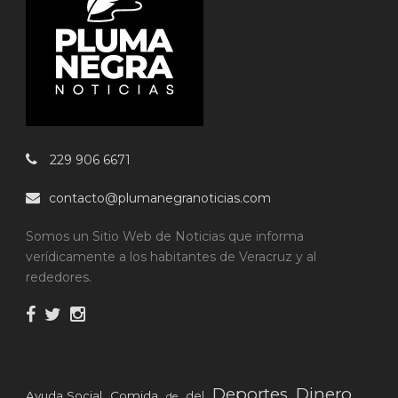
229 906 6671
contacto@plumanegranoticias.com
Somos un Sitio Web de Noticias que informa
verídicamente a los habitantes de Veracruz y al
rededores.
Deportes
Dinero
Ayuda Social
Comida
del
de