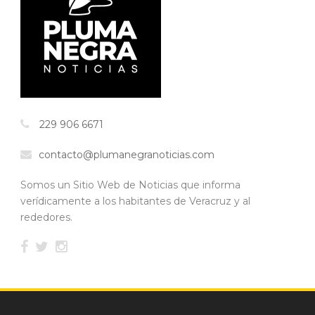
229 906 6671
contacto@plumanegranoticias.com
Somos un Sitio Web de Noticias que informa
verídicamente a los habitantes de Veracruz y al
rededores.