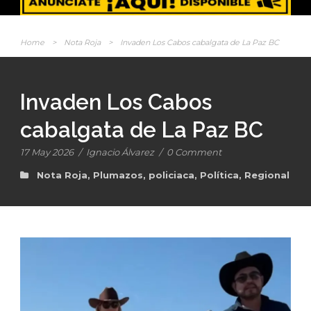
Home
>
Nota Roja
>
Invaden Los Cabos cabalgata de La Paz BC
Invaden Los Cabos
cabalgata de La Paz BC
17 May 2026
/
Ignacio Álvarez
/
0 Comment
Nota Roja
,
Plumazos
,
policiaca
,
Política
,
Regional