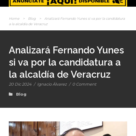
Home
>
Blog
>
Analizará Fernando Yunes si va por la candidatura
a la alcaldía de Veracruz
Analizará Fernando Yunes
si va por la candidatura a
la alcaldía de Veracruz
20 Dic 2024
/
Ignacio Álvarez
/
0 Comment
Blog