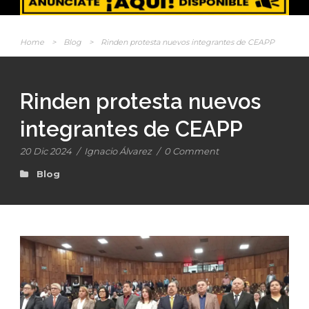
Home
>
Blog
>
Rinden protesta nuevos integrantes de CEAPP
Rinden protesta nuevos
integrantes de CEAPP
20 Dic 2024
/
Ignacio Álvarez
/
0 Comment
Blog