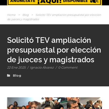
Home
>
Blog
>
Solicitó TEV ampliación presupuestal por elección
de jueces y magistrados
Solicitó TEV ampliación
presupuestal por elección
de jueces y magistrados
22 Ene 2025
/
Ignacio Álvarez
/
0 Comment
Blog