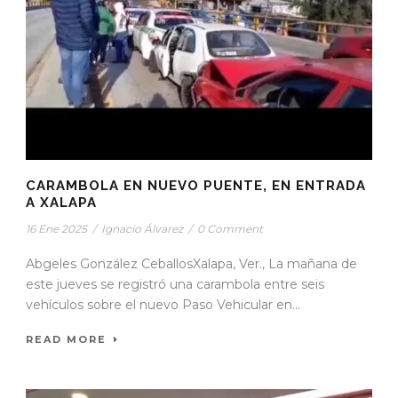
CARAMBOLA EN NUEVO PUENTE, EN ENTRADA
A XALAPA
16 Ene 2025
/
Ignacio Álvarez
/
0 Comment
Abgeles González CeballosXalapa, Ver., La mañana de
este jueves se registró una carambola entre seis
vehículos sobre el nuevo Paso Vehicular en...
READ MORE