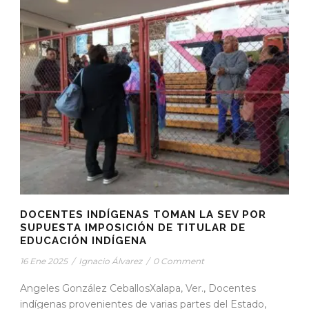
DOCENTES INDÍGENAS TOMAN LA SEV POR
SUPUESTA IMPOSICIÓN DE TITULAR DE
EDUCACIÓN INDÍGENA
16 Ene 2025
/
Ignacio Álvarez
/
0 Comment
Angeles González CeballosXalapa, Ver., Docentes
indígenas provenientes de varias partes del Estado,