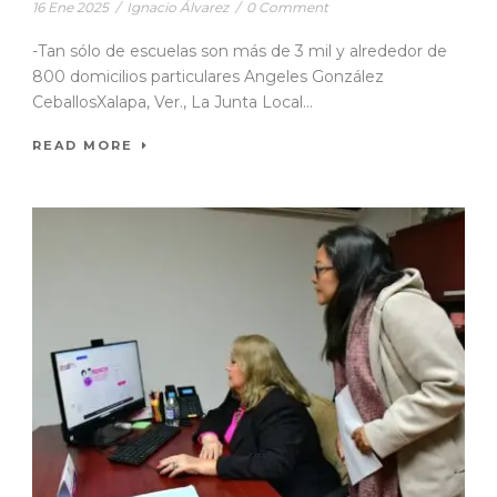
16 Ene 2025
/
Ignacio Álvarez
/
0 Comment
-Tan sólo de escuelas son más de 3 mil y alrededor de
800 domicilios particulares Angeles González
CeballosXalapa, Ver., La Junta Local...
READ MORE