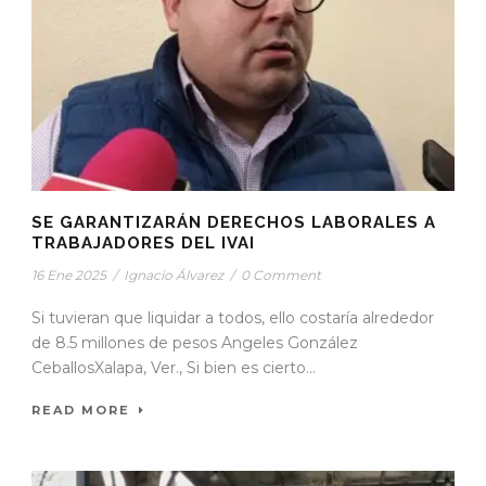
SE GARANTIZARÁN DERECHOS LABORALES A
TRABAJADORES DEL IVAI
16 Ene 2025
/
Ignacio Álvarez
/
0 Comment
Si tuvieran que liquidar a todos, ello costaría alrededor
de 8.5 millones de pesos Angeles González
CeballosXalapa, Ver., Si bien es cierto...
READ MORE