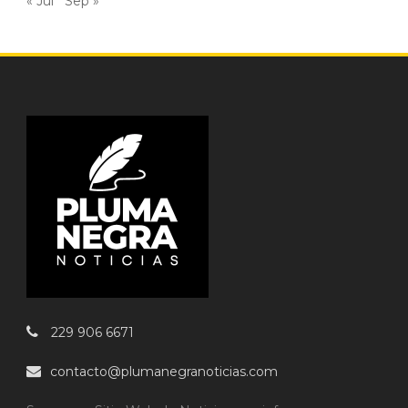
« Jul
Sep »
229 906 6671
contacto@plumanegranoticias.com