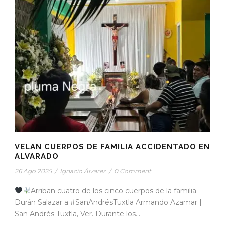
VELAN CUERPOS DE FAMILIA ACCIDENTADO EN
ALVARADO
26 Ago 2025
/
Ignacio Álvarez
/
0 Comment
Arriban cuatro de los cinco cuerpos de la familia
Durán Salazar a #SanAndrésTuxtla Armando Azamar |
San Andrés Tuxtla, Ver. Durante los...