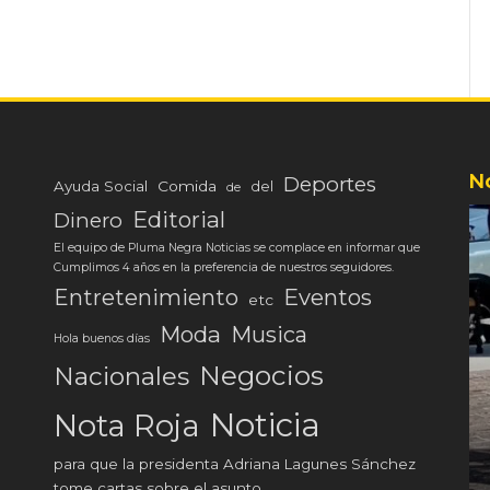
N
Deportes
Ayuda Social
Comida
del
de
Editorial
Dinero
El equipo de Pluma Negra Noticias se complace en informar que
Cumplimos 4 años en la preferencia de nuestros seguidores.
Eventos
Entretenimiento
etc
Moda
Musica
Hola buenos días
Negocios
Nacionales
Noticia
Nota Roja
para que la presidenta Adriana Lagunes Sánchez
tome cartas sobre el asunto.