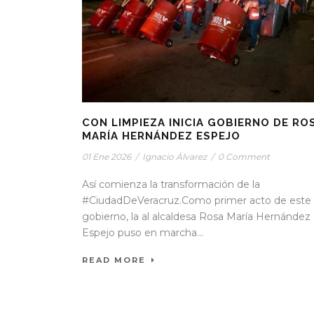
CON LIMPIEZA INICIA GOBIERNO DE RO
MARÍA HERNÁNDEZ ESPEJO
01 Ene 2026
/
Ignacio Álvarez
/
0 Comment
Así comienza la transformación de la
#CiudadDeVeracruz.Como primer acto de este
gobierno, la al alcaldesa Rosa María Hernández
Espejo puso en marcha...
READ MORE