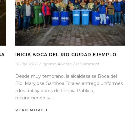
SA
INICIA BOCA DEL RIO CIUDAD EJEMPLO.
01 Ene 2026
/
Ignacio Álvarez
/
0 Comment
Desde muy temprano, la alcaldesa se Boca del
Río, Maryjose Gamboa Torales entregó uniformes
a los trabajadores de Limpia Pública,
reconociendo su...
READ MORE