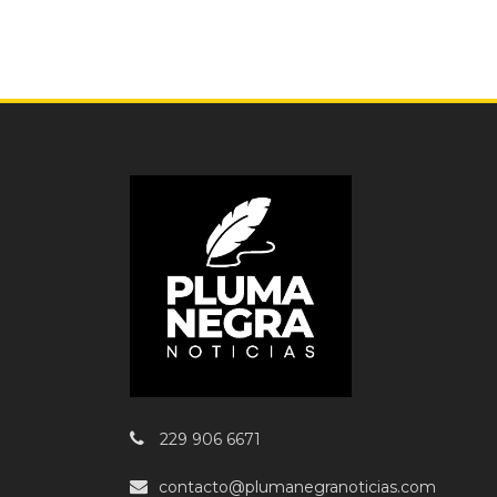
229 906 6671
contacto@plumanegranoticias.com