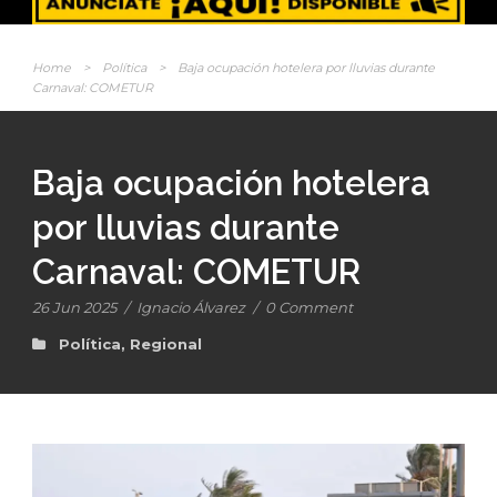
Home
>
Política
>
Baja ocupación hotelera por lluvias durante
Carnaval: COMETUR
Baja ocupación hotelera
por lluvias durante
Carnaval: COMETUR
26 Jun 2025
/
Ignacio Álvarez
/
0 Comment
Política
,
Regional