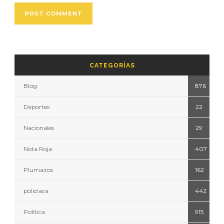
CATEGORÍAS
Blog
876
Deportes
22
Nacionales
29
Nota Roja
407
Plumazos
162
policiaca
442
Política
915