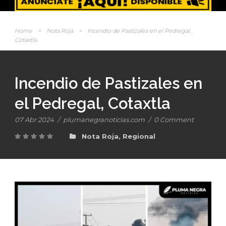
Home
>
Nota Roja
>
Incendio de Pastizales en el Pedregal,
Cotaxtla
Incendio de Pastizales en
el Pedregal, Cotaxtla
07 Abr 2024
/
plumanegranoticias.com
/
0 Comment
Nota Roja
,
Regional