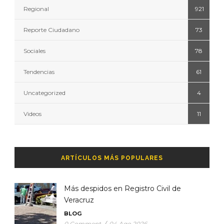
Regional
921
Reporte Ciudadano
73
Sociales
78
Tendencias
61
Uncategorized
4
Videos
11
ARTÍCULOS MÁS POPULARES
Más despidos en Registro Civil de
Veracruz
BLOG
0 Comment
/
04 Ago 2026