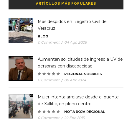
ARTÍCULOS MÁS POPULARES
Más despidos en Registro Civil de
Veracruz
BLOG
0 Comment
/
04 Ago 2026
Aumentan solicitudes de ingreso a UV de
personas con discapacidad
REGIONAL
SOCIALES
0 Comment
/
08 Abr 2024
Mujer intenta arrojarse desde el puente
de Xallitic, en pleno centro
NOTA ROJA
REGIONAL
0 Comment
/
22 Ene 2015