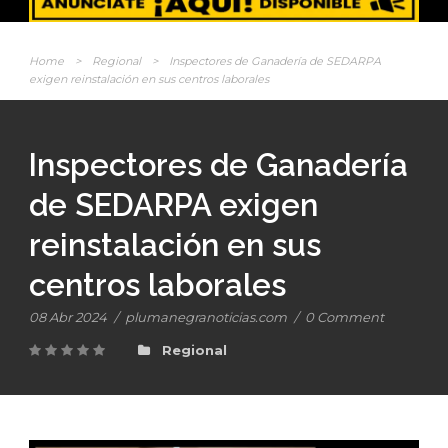
Home
>
Regional
>
Inspectores de Ganadería de SEDARPA
exigen reinstalación en sus centros laborales
Inspectores de Ganadería
de SEDARPA exigen
reinstalación en sus
centros laborales
08 Abr 2024
/
plumanegranoticias.com
/
0 Comment
Regional