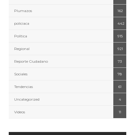
Plumazos
162
policiaca
442
Política
915
Regional
921
Reporte Ciudadano
73
Sociales
78
Tendencias
61
Uncategorized
4
Videos
11