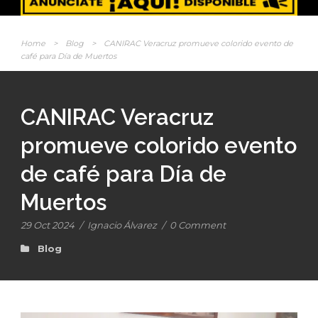
Home
>
Blog
>
CANIRAC Veracruz promueve colorido evento de
café para Día de Muertos
CANIRAC Veracruz
promueve colorido evento
de café para Día de
Muertos
29 Oct 2024
/
Ignacio Álvarez
/
0 Comment
Blog