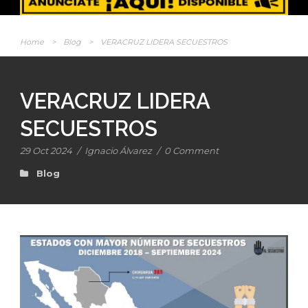
Home
>
Blog
>
VERACRUZ LIDERA SECUESTROS
VERACRUZ LIDERA
SECUESTROS
29 Oct 2024
/
Ignacio Álvarez
/
0 Comment
Blog