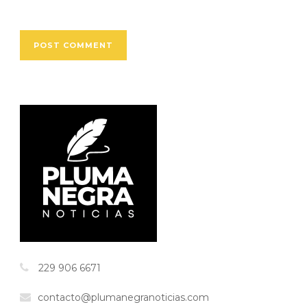
229 906 6671
contacto@plumanegranoticias.com