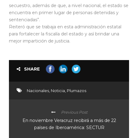
secuestro, además de que, a nivel nacional, el estado se
encuentra en primer lugar de personas detenidas y
sentenciadas”.
Reiteró que se trabaja en esta administración estatal
para fortalecer la fiscalía del estado y así brindar una
mejor impartición de justicia.
SHARE
Nacionales
,
Noticia
,
Plumazos
Previous Post
En noviembre Veracruz recibirá a más de 22
países de Iberoamérica: SECTUR